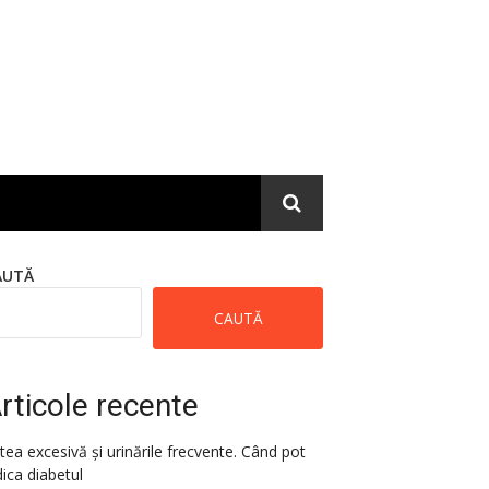
AUTĂ
CAUTĂ
rticole recente
tea excesivă și urinările frecvente. Când pot
dica diabetul