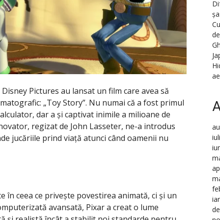
Di
șa
Cu
de
Gh
Ja
Hi
ae
 Disney Pictures au lansat un film care avea să
matografic: „Toy Story”. Nu numai că a fost primul
A
lculator, dar a și captivat inimile a milioane de
 inovator, regizat de John Lasseter, ne-a introdus
au
nde jucăriile prind viață atunci când oamenii nu
iu
iu
ma
ap
ma
fe
e în ceea ce privește povestirea animată, ci și un
ia
computerizată avansată, Pixar a creat o lume
de
ă și realistă încât a stabilit noi standarde pentru
no