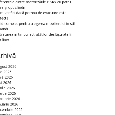
ferențele dintre motorizările BMW cu patru,
se și opt cilindri
m verifici dacă pompa de evacuare este
fectă
id complet pentru alegerea mobilierului în stil
pandi
dratarea în timpul activităților desfășurate în
r liber
rhivă
gust 2026
lie 2026
nie 2026
i 2026
rilie 2026
rtie 2026
bruarie 2026
nuarie 2026
cembrie 2025
iembrie 2025