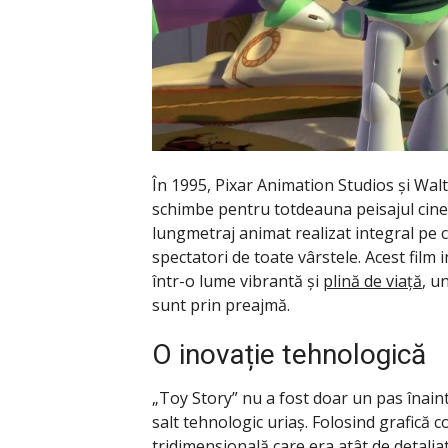
În 1995, Pixar Animation Studios și Walt
schimbe pentru totdeauna peisajul cine
lungmetraj animat realizat integral pe ca
spectatori de toate vârstele. Acest film
într-o lume vibrantă și
plină de viață
, u
sunt prin preajmă.
O inovație tehnologică
„Toy Story” nu a fost doar un pas înaint
salt tehnologic uriaș. Folosind grafică 
tridimensională care era atât de detaliat