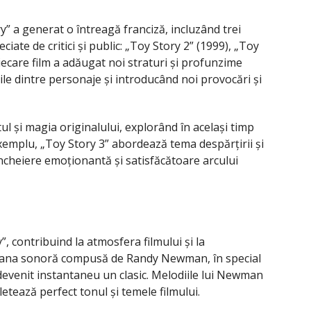
y” a generat o întreagă franciză, incluzând trei
ciate de critici și public: „Toy Story 2” (1999), „Toy
Fiecare film a adăugat noi straturi și profunzime
iile dintre personaje și introducând noi provocări și
ul și magia originalului, explorând în același timp
emplu, „Toy Story 3” abordează tema despărțirii și
 încheiere emoționantă și satisfăcătoare arcului
”, contribuind la atmosfera filmului și la
loana sonoră compusă de Randy Newman, în special
 devenit instantaneu un clasic. Melodiile lui Newman
etează perfect tonul și temele filmului.