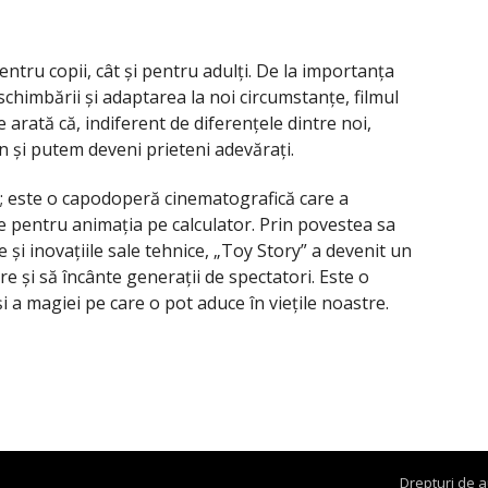
entru copii, cât și pentru adulți. De la importanța
 schimbării și adaptarea la noi circumstanțe, filmul
 arată că, indiferent de diferențele dintre noi,
și putem deveni prieteni adevărați.
t; este o capodoperă cinematografică care a
rde pentru animația pe calculator. Prin povestea sa
și inovațiile sale tehnice, „Toy Story” a devenit un
e și să încânte generații de spectatori. Este o
i a magiei pe care o pot aduce în viețile noastre.
Drepturi de a