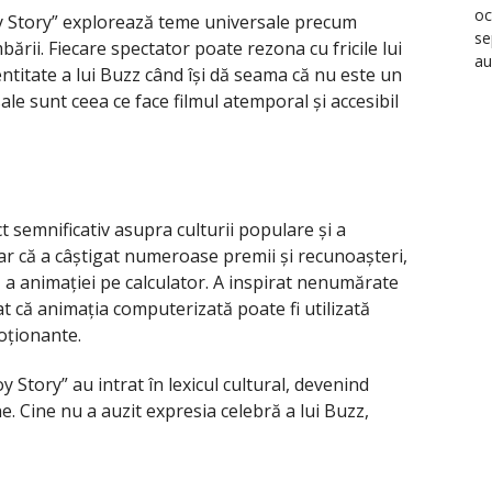
oc
oy Story” explorează teme universale precum
se
bării. Fiecare spectator poate rezona cu fricile lui
au
entitate a lui Buzz când își dă seama că nu este un
ale sunt ceea ce face filmul atemporal și accesibil
t semnificativ asupra culturii populare și a
oar că a câștigat numeroase premii și recunoașteri,
ă a animației pe calculator. A inspirat nenumărate
at că animația computerizată poate fi utilizată
oționante.
y Story” au intrat în lexicul cultural, devenind
e. Cine nu a auzit expresia celebră a lui Buzz,