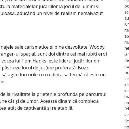
xtura materialelor jucăriilor la jocul de lumini și
oc
se
iculoasă, aducând un nivel de realism nemaivăzut
au
iu
ma
ap
ma
onajele sale carismatice și bine dezvoltate. Woody,
fe
anger-ul spațial, sunt doi dintre cei mai iubiți eroi
ia
 vocea lui Tom Hanks, este liderul jucăriilor din
de
no
i păstreze locul de jucărie preferată. Buzz
oc
 să agite lucrurile cu credința sa fermă că este un
se
ie.
iu
iu
e la rivalitate la prietenie profundă pe parcursul
ma
iune cât și de umor. Această dinamică complexă
ap
ea atât de captivantă și relatabilă.
fe
ia
de
no