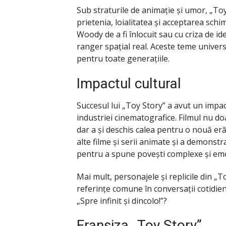
Sub straturile de animație și umor, „T
prietenia, loialitatea și acceptarea schim
Woody de a fi înlocuit sau cu criza de id
ranger spațial real. Aceste teme univers
pentru toate generațiile.
Impactul cultural
Succesul lui „Toy Story” a avut un impac
industriei cinematografice. Filmul nu d
dar a și deschis calea pentru o nouă er
alte filme și serii animate și a demonstr
pentru a spune povești complexe și em
Mai mult, personajele și replicile din „To
referințe comune în conversații cotidien
„Spre infinit și dincolo!”?
Franșiza „Toy Story”