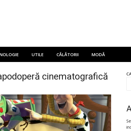
NOLOGIE
UTILE
CĂLĂTORII
MODĂ
capodoperă cinematografică
C
A
Se
in