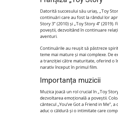
Datorită succesului său uriaș, „Toy Stor
continuări care au fost la rândul lor apre
Story 3” (2010) și „Toy Story 4” (2019). 
poveștii, dezvoltând în continuare relaț
aventuri.
Continuările au reușit să păstreze spirit
teme mai mature și mai complexe. De ex
a tranziției către maturitate, oferind o
narativ început în primul film.
Importanța muzicii
Muzica joacă un rol crucial în „Toy Story
dezvoltarea emoțională a poveștii. Co
cântecul „You’ve Got a Friend in Me”, a
aduc o căldură și o intimitate care compl