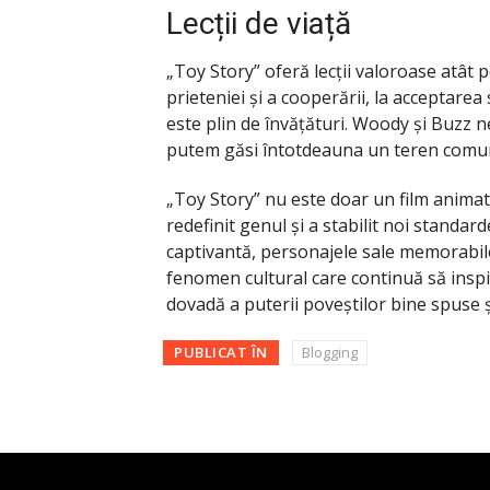
Lecții de viață
„Toy Story” oferă lecții valoroase atât p
prieteniei și a cooperării, la acceptarea
este plin de învățături. Woody și Buzz ne
putem găsi întotdeauna un teren comun 
„Toy Story” nu este doar un film anima
redefinit genul și a stabilit noi standa
captivantă, personajele sale memorabile 
fenomen cultural care continuă să inspir
dovadă a puterii poveștilor bine spuse ș
PUBLICAT ÎN
Blogging