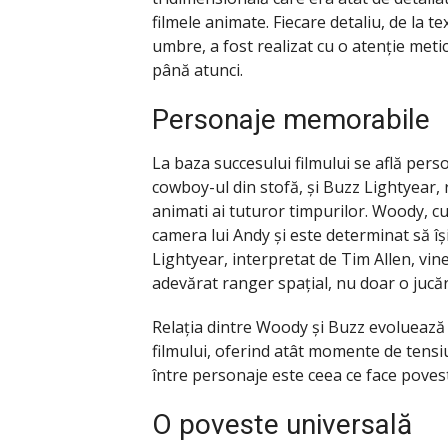
filmele animate. Fiecare detaliu, de la te
umbre, a fost realizat cu o atenție met
până atunci.
Personaje memorabile
La baza succesului filmului se află pers
cowboy-ul din stofă, și Buzz Lightyear, r
animati ai tuturor timpurilor. Woody, cu
camera lui Andy și este determinat să îș
Lightyear, interpretat de Tim Allen, vine
adevărat ranger spațial, nu doar o jucăr
Relația dintre Woody și Buzz evoluează d
filmului, oferind atât momente de tens
între personaje este ceea ce face povest
O poveste universală