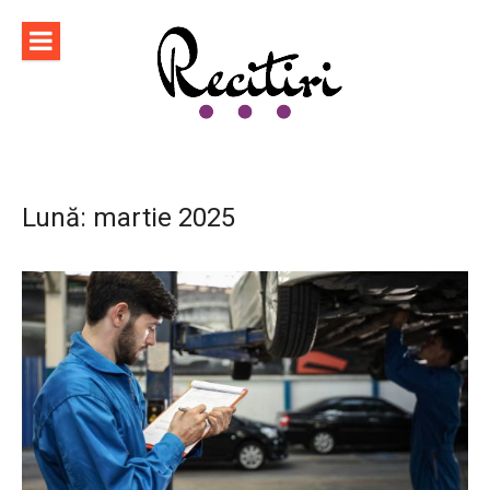
Sari
la
conținut
Lună:
martie 2025