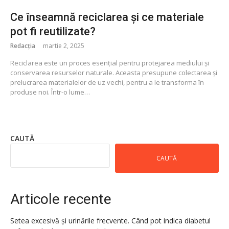
Ce înseamnă reciclarea și ce materiale
pot fi reutilizate?
Redacția
martie 2, 2025
Reciclarea este un proces esențial pentru protejarea mediului și
conservarea resurselor naturale. Aceasta presupune colectarea și
prelucrarea materialelor de uz vechi, pentru a le transforma în
produse noi. Într-o lume…
CAUTĂ
CAUTĂ
Articole recente
Setea excesivă și urinările frecvente. Când pot indica diabetul