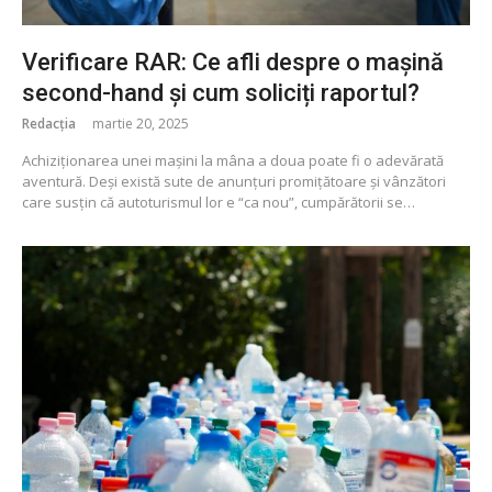
Verificare RAR: Ce afli despre o mașină
second-hand și cum soliciți raportul?
Redacția
martie 20, 2025
Achiziționarea unei mașini la mâna a doua poate fi o adevărată
aventură. Deși există sute de anunțuri promițătoare și vânzători
care susțin că autoturismul lor e “ca nou”, cumpărătorii se…