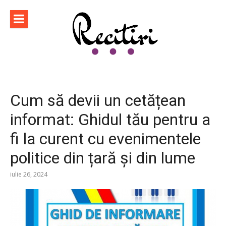
Sari
la
conținut
Cum să devii un cetățean
informat: Ghidul tău pentru a
fi la curent cu evenimentele
politice din țară și din lume
iulie 26, 2024