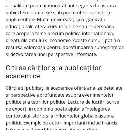
actualitate poate îmbunătăți înțelegerea ta asupra
subiectelor complexe și îți poate oferi cunoștințe
suplimentare. Multe universități și organizații
educaționale oferă cursuri online sau în persoană
care acoperă teme precum politica internațională,
drepturile omului și economie. Aceste cursuri pot fi o
resursă valoroasă pentru aprofundarea cunoștințelor
și dezvoltarea unei perspective informate.
Citirea cărților și a publicațiilor
academice
Cărțile și publicațiile academice oferă analize detaliate
și perspective aprofundate asupra evenimentelor
politice și a teoriilor politice. Lectura de lucrări scrise
de experți în domeniu poate ajuta la înțelegerea
contextului istoric și a influențelor globale asupra
politicii. Exemple de autori importanți includ Francis
Fukuyama, Robert Putnam și Amartya Sen.