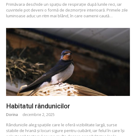
Primăvara deschide un spațiu de respirație după lunile reci, iar
cuvintele pot deveni o formă de dezmorțire interioară. Primele zile
luminoase aduc un ritm mai blând, în care oamenii caută…
Habitatul rândunicilor
Dorina
decembrie 2, 2025
Rândunicile aleg spațiile care le oferă vizibilitate largă, surse
stabile de hrană și locuri sigure pentru cuibărit, iar felul în care își