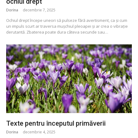
ochiul drept
Dorina
decembrie 7, 2025
Ochiul drept începe uneori să pulseze fără avertisment, ca și cum
un impuls scurt ar traversa mușchiul pleoapei și ar crea o vibrație
derutantă. Zbaterea poate dura câteva secunde sau…
Texte pentru începutul primăverii
Dorina
decembrie 4, 2025