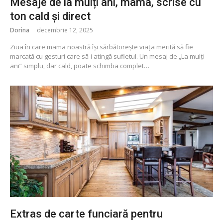
Mesaje de la mulți ani, mama, scrise cu
ton cald și direct
Dorina
decembrie 12, 2025
Ziua în care mama noastră își sărbătorește viața merită să fie
marcată cu gesturi care să-i atingă sufletul. Un mesaj de „La mulți
ani” simplu, dar cald, poate schimba complet…
Extras de carte funciară pentru