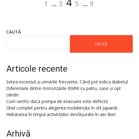
Pagină
4
1
…
3
5
…
9
articole
CAUTĂ
CAUTĂ
Articole recente
Setea excesivă și urinările frecvente. Când pot indica diabetul
Diferențele dintre motorizările BMW cu patru, șase și opt
cilindri
Cum verifici dacă pompa de evacuare este defectă
Ghid complet pentru alegerea mobilierului în stil Japandi
Hidratarea în timpul activităților desfășurate în aer liber
Arhivă