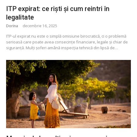
ITP expirat: ce riști și cum reintri în
legalitate
Dorina
decembrie 16, 2025
ITP-ul expirat nu este o simplă omisiune birocratică, ci o problemă
serioasă care poate avea consecințe financiare, legale și chiar de
siguranță. Mulți șoferi amână inspecția tehnică din lipsă de…