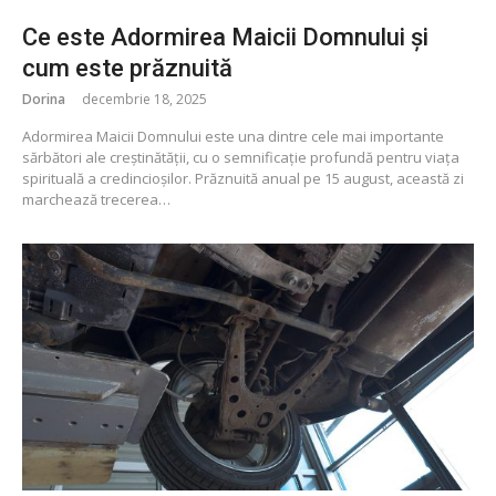
Ce este Adormirea Maicii Domnului și
cum este prăznuită
Dorina
decembrie 18, 2025
Adormirea Maicii Domnului este una dintre cele mai importante
sărbători ale creștinătății, cu o semnificație profundă pentru viața
spirituală a credincioșilor. Prăznuită anual pe 15 august, această zi
marchează trecerea…