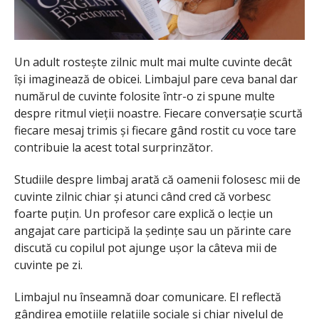
Un adult rostește zilnic mult mai multe cuvinte decât
își imaginează de obicei. Limbajul pare ceva banal dar
numărul de cuvinte folosite într-o zi spune multe
despre ritmul vieții noastre. Fiecare conversație scurtă
fiecare mesaj trimis și fiecare gând rostit cu voce tare
contribuie la acest total surprinzător.
Studiile despre limbaj arată că oamenii folosesc mii de
cuvinte zilnic chiar și atunci când cred că vorbesc
foarte puțin. Un profesor care explică o lecție un
angajat care participă la ședințe sau un părinte care
discută cu copilul pot ajunge ușor la câteva mii de
cuvinte pe zi.
Limbajul nu înseamnă doar comunicare. El reflectă
gândirea emoțiile relațiile sociale și chiar nivelul de