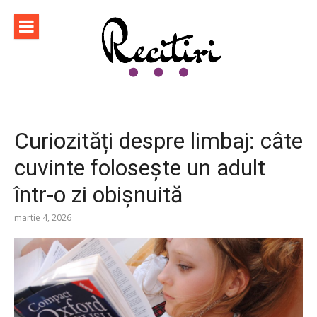
Sari
la
conținut
Curiozități despre limbaj: câte
cuvinte folosește un adult
într-o zi obișnuită
martie 4, 2026