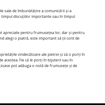
le sale de îmbunătățire a comunicării și a
în timpul discuțiilor importante sau în timpul
nt apreciate pentru frumusețea lor, dar și pentru
nd alegi o piatră, este important să ții cont de
prietățile vindecătoare ale pietrei și să o porți în
cestea. Fie că le porți în bijuterii sau în
ețioase pot adăuga o notă de frumusețe și de