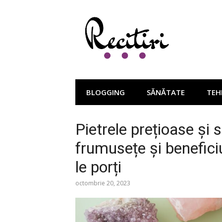
Sari
la
conținut
BLOGGING
SĂNĂTATE
TEH
Pietrele prețioase și 
frumusețe și benefici
le porți
octombrie 20, 2023