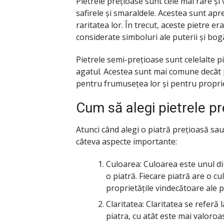
Pietrele prețioase sunt cele mai rare și 
safirele și smaraldele. Acestea sunt apr
raritatea lor. În trecut, aceste pietre e
considerate simboluri ale puterii și bogă
Pietrele semi-prețioase sunt celelalte pie
agatul. Acestea sunt mai comune decât pi
pentru frumusețea lor și pentru proprie
Cum să alegi pietrele pr
Atunci când alegi o piatră prețioasă sau
câteva aspecte importante:
Culoarea: Culoarea este unul di
o piatră. Fiecare piatră are o cu
proprietățile vindecătoare ale pi
Claritatea: Claritatea se referă 
piatra, cu atât este mai valoroa