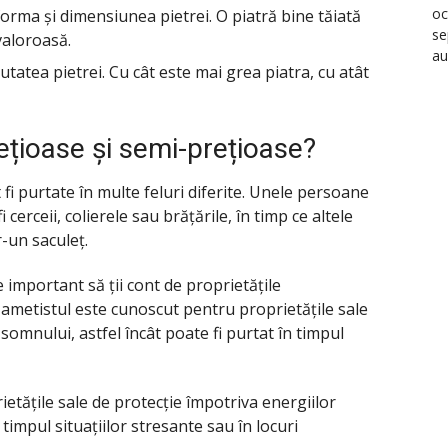
oc
forma și dimensiunea pietrei. O piatră bine tăiată
se
 valoroasă.
au
utatea pietrei. Cu cât este mai grea piatra, cu atât
ețioase și semi-prețioase?
 fi purtate în multe feluri diferite. Unele persoane
i cerceii, colierele sau brățările, în timp ce altele
-un saculeț.
e important să ții cont de proprietățile
 ametistul este cunoscut pentru proprietățile sale
somnului, astfel încât poate fi purtat în timpul
tățile sale de protecție împotriva energiilor
 timpul situațiilor stresante sau în locuri