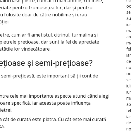
valoroase pietre, cum ar fi diamantele, rubinele,
oc
eciate pentru frumusețea lor, dar și pentru
se
rau folosite doar de către nobilime și erau
au
ției.
iu
ma
tre, cum ar fi ametistul, citrinul, turmalina și
ap
etrele prețioase, dar sunt la fel de apreciate
ma
tățile lor vindecătoare.
fe
ia
ețioase și semi-prețioase?
de
no
oc
 semi-prețioasă, este important să ții cont de
se
iu
iu
ntre cele mai importante aspecte atunci când alegi
ma
loare specifică, iar aceasta poate influența
ap
etrei.
fe
ia
la cât de curată este piatra. Cu cât este mai curată
de
să.
no