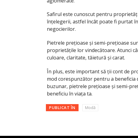
aglomerate.
Safirul este cunoscut pentru proprietăți
înțelegerii, astfel încât poate fi purtat 
negocierilor.
Pietrele prețioase și semi-prețioase su
proprietățile lor vindecătoare. Atunci câ
culoare, claritate, tăietură și carat.
În plus, este important să ții cont de pro
mod corespunzător pentru a beneficia de a
buzunar, pietrele prețioase și semi-pr
beneficiu în viața ta.
PUBLICAT ÎN
Modă