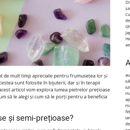
Di
șa
Cu
de
Gh
Ja
Hi
ae
A
au
nt de mult timp apreciate pentru frumusețea lor și
iu
stea sunt folosite în bijuterii, dar și în terapii
iu
n acest articol vom explora lumea pietrelor prețioase
ma
m să le alegi și cum să le porți pentru a beneficia
ap
ma
fe
se și semi-prețioase?
ia
de
no