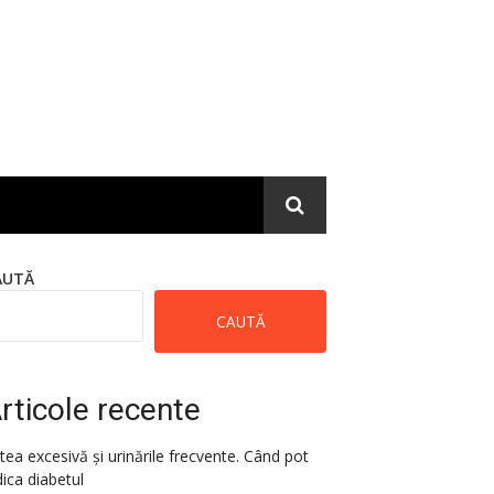
AUTĂ
CAUTĂ
rticole recente
tea excesivă și urinările frecvente. Când pot
dica diabetul