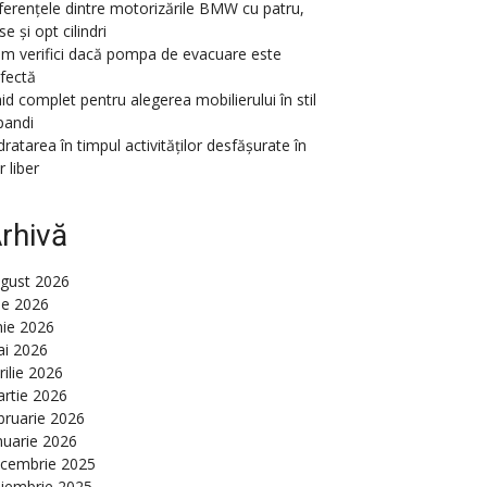
ferențele dintre motorizările BMW cu patru,
se și opt cilindri
m verifici dacă pompa de evacuare este
fectă
id complet pentru alegerea mobilierului în stil
pandi
dratarea în timpul activităților desfășurate în
r liber
rhivă
gust 2026
lie 2026
nie 2026
i 2026
rilie 2026
rtie 2026
bruarie 2026
nuarie 2026
cembrie 2025
iembrie 2025