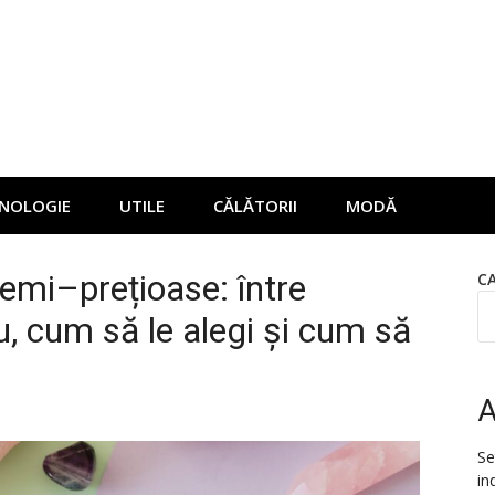
NOLOGIE
UTILE
CĂLĂTORII
MODĂ
semi–prețioase: între
C
u, cum să le alegi și cum să
A
Se
in