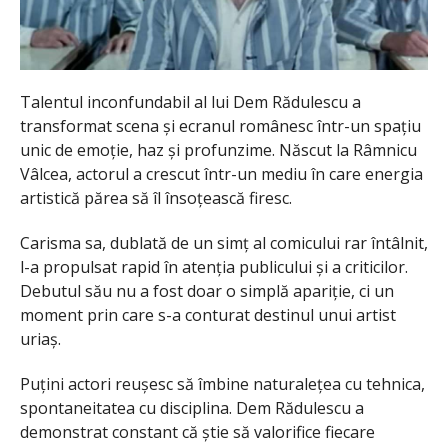
Talentul inconfundabil al lui Dem Rădulescu a
transformat scena și ecranul românesc într-un spațiu
unic de emoție, haz și profunzime. Născut la Râmnicu
Vâlcea, actorul a crescut într-un mediu în care energia
artistică părea să îl însoțească firesc.
Carisma sa, dublată de un simț al comicului rar întâlnit,
l-a propulsat rapid în atenția publicului și a criticilor.
Debutul său nu a fost doar o simplă apariție, ci un
moment prin care s-a conturat destinul unui artist
uriaș.
Puțini actori reușesc să îmbine naturalețea cu tehnica,
spontaneitatea cu disciplina. Dem Rădulescu a
demonstrat constant că știe să valorifice fiecare