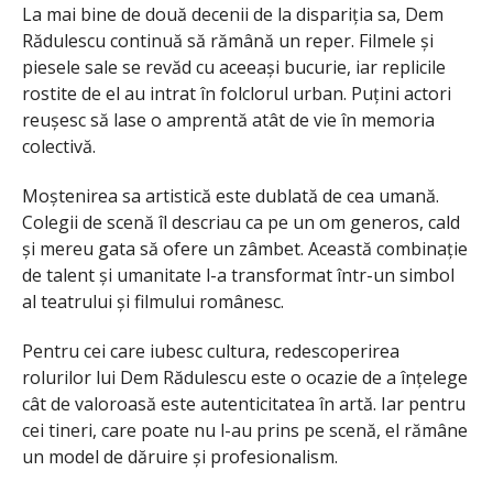
La mai bine de două decenii de la dispariția sa, Dem
Rădulescu continuă să rămână un reper. Filmele și
piesele sale se revăd cu aceeași bucurie, iar replicile
rostite de el au intrat în folclorul urban. Puțini actori
reușesc să lase o amprentă atât de vie în memoria
colectivă.
Moștenirea sa artistică este dublată de cea umană.
Colegii de scenă îl descriau ca pe un om generos, cald
și mereu gata să ofere un zâmbet. Această combinație
de talent și umanitate l-a transformat într-un simbol
al teatrului și filmului românesc.
Pentru cei care iubesc cultura, redescoperirea
rolurilor lui Dem Rădulescu este o ocazie de a înțelege
cât de valoroasă este autenticitatea în artă. Iar pentru
cei tineri, care poate nu l-au prins pe scenă, el rămâne
un model de dăruire și profesionalism.